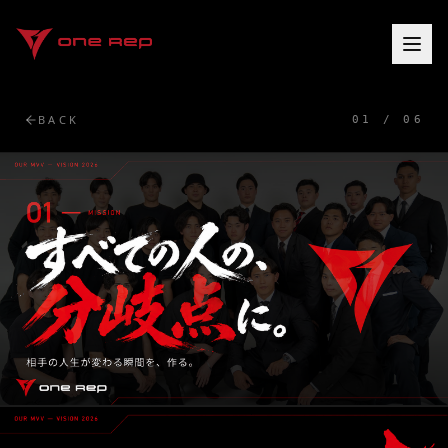
BACK
01 / 06