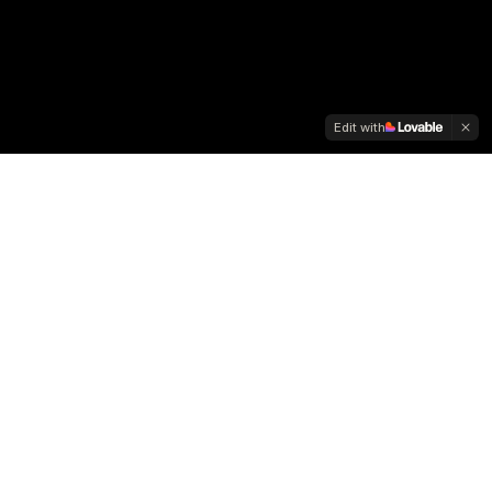
Edit with
03
BARRIERS
挑戦を阻む、
3つの壁
。
85.4%が挑戦したいと答え、
実際に動けたのは12.4%。