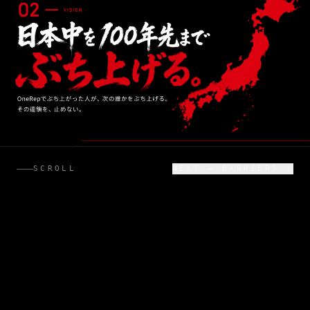
SCROLL
NEXT — BARRIERS ↓