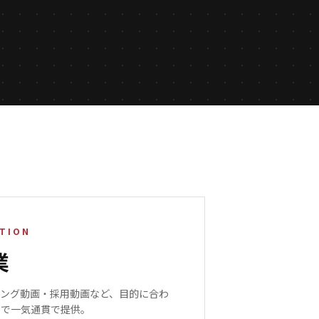
CTION
業
ィング動画・採用動画など、目的に合わ
まで一気通貫で提供。